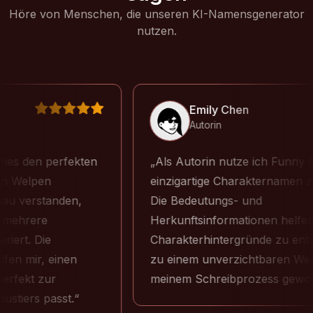
Höre von Menschen, die unseren KI-Namensgenerator
nutzen.
Emily Chen
Autorin
 den perfekten
Als Autorin nutze ich Funny Na
elpen
einzigartige Charakternamen zu ers
verstanden,
Die Bedeutungs- und
hrere
Herkunftsinformationen helfen mir,
t. Die
Charakterhintergründe zu entwickel
mir, einen
zu einem unverzichtbaren Werkze
ekt zur
meinem Schreibprozess geworden
ers passt.